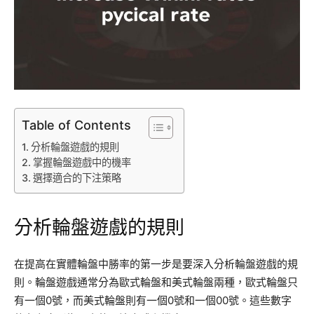
Table of Contents
分析輪盤遊戲的規則
掌握輪盤遊戲中的機率
選擇適合的下注策略
分析輪盤遊戲的規則
在提高在實體輪盤中勝率的第一步是要深入分析輪盤遊戲的規
則。輪盤遊戲通常分為歐式輪盤和美式輪盤兩種，歐式輪盤只
有一個0號，而美式輪盤則有一個0號和一個00號。這些數字