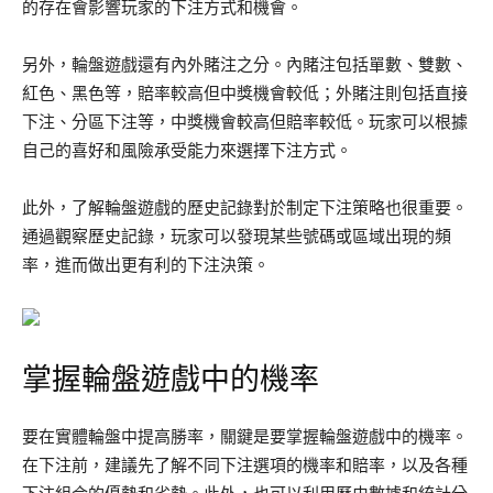
的存在會影響玩家的下注方式和機會。
另外，輪盤遊戲還有內外賭注之分。內賭注包括單數、雙數、
紅色、黑色等，賠率較高但中獎機會較低；外賭注則包括直接
下注、分區下注等，中獎機會較高但賠率較低。玩家可以根據
自己的喜好和風險承受能力來選擇下注方式。
此外，了解輪盤遊戲的歷史記錄對於制定下注策略也很重要。
通過觀察歷史記錄，玩家可以發現某些號碼或區域出現的頻
率，進而做出更有利的下注決策。
掌握輪盤遊戲中的機率
要在實體輪盤中提高勝率，關鍵是要掌握輪盤遊戲中的機率。
在下注前，建議先了解不同下注選項的機率和賠率，以及各種