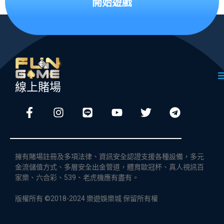
開始遊戲
線上賭場
擁有賭場註冊及多項法律、資訊安全認證支援各種設備，多元
金流儲值方式、多層安全出金管道，體育歐冠杯、真人視訊百
家樂、六合彩、539、老虎機應有盡有。
版權所有 ©2018-2024 樂遊娛樂城 保留所有權