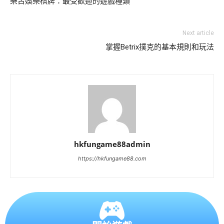
樂古娛樂棋牌：最受歡迎的遊戲種類
Next article
掌握Betrix撲克的基本規則和玩法
hkfungame88admin
https://hkfungame88.com