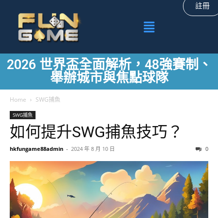
註冊
2026 世界盃全面解析，48強賽制、
舉辦城市與焦點球隊
Home
SWG捕魚
SWG捕魚
如何提升SWG捕魚技巧？
hkfungame88admin
-
2024 年 8 月 10 日
0