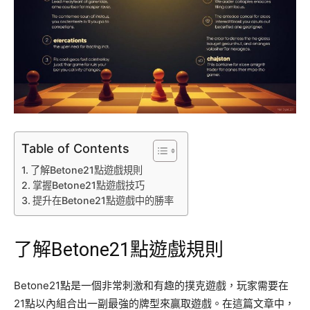
Table of Contents
了解Betone21點遊戲規則
掌握Betone21點遊戲技巧
提升在Betone21點遊戲中的勝率
了解Betone21點遊戲規則
Betone21點是一個非常刺激和有趣的撲克遊戲，玩家需要在
21點以內組合出一副最強的牌型來贏取遊戲。在這篇文章中，