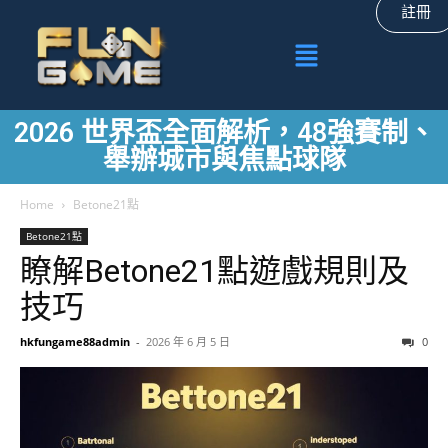
註冊
2026 世界盃全面解析，48強賽制、
舉辦城市與焦點球隊
Home
Betone21點
Betone21點
瞭解Betone21點遊戲規則及
技巧
hkfungame88admin
-
2026 年 6 月 5 日
0