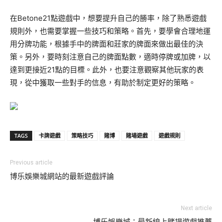
在Betone21點遊戲中，想要提升自己的勝率，除了熟悉遊戲
規則外，也需要掌握一些技巧和策略。首先，要學會合理地運
用分牌功能，根據手中的牌面和莊家的牌面來做出最佳的決
策。另外，要時刻注意自己的牌面點數，適時停牌或加牌，以
達到更接近21點的目標。此外，也要注意觀察其他玩家的表
現，從中獲取一些對手的信息，有助於制定更好的策略。
TAGS
卡牌遊戲
策略技巧
賭博
賭場遊戲
遊戲規則
Previous article
博乐娛樂城網站的最新遊戲評論
Next article