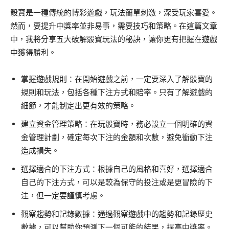
骰寶是一種傳統的博彩遊戲，玩法簡單刺激，深受玩家喜愛。
然而，要提升中獎率並非易事，需要技巧和策略。在這篇文章
中，我將分享五大破解骰寶玩法的秘訣，讓你更有把握在遊戲
中獲得勝利。
掌握遊戲規則：在開始遊戲之前，一定要深入了解骰寶的
規則和玩法，包括各種下注方式和賠率。只有了解遊戲的
細節，才能制定出更有效的策略。
建立資金管理策略：在玩骰寶時，務必設立一個明確的資
金管理計劃，確定每次下注的金額和次數，避免衝動下注
造成損失。
選擇適合的下注方式：根據自己的風格和喜好，選擇適合
自己的下注方式，可以是較為保守的投注或是更冒險的下
注，但一定要謹慎考慮。
觀察趨勢和記錄數據：通過觀察遊戲中的趨勢和記錄歷史
數據，可以幫助你預測下一個可能的結果，提高中獎率。