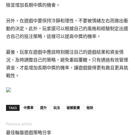
險並增加長期中獎的機會。
另外，在遊戲中要保持冷靜和理性，不要被情緒左右而做出衝
動的決定。此外，玩家還可以根據自己的風格和經驗制定出適
合自己的投注策略，這樣可以提高中獎的機率。
最後，玩家在遊戲中應該時刻關注自己的遊戲結果和資金情
況，及時調整自己的策略，避免重蹈覆轍。只有通過有效管理
資金，才能增加長期中獎的機率，讓遊戲變得更有趣且更具挑
戰性。
TAGS
中獎率
提升
玩法
破解骰寶
秘訣
Previous article
最佳輪盤遊戲策略分享