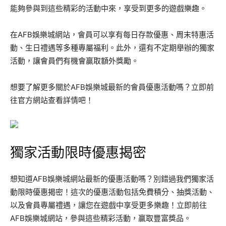
能夠參與到這些精彩的活動中來，享受到更多的遊戲樂趣。
在AFB娛樂城網站，會員可以享有每日存款優惠、周末特惠活
動、生日禮遇等多種專屬福利。此外，還有不定期舉辦的獨家
活動，讓會員們有機會贏取額外獎勵。
想要了解更多關於AFB娛樂城最新的會員優惠活動嗎？立即前
往官方網站查看詳情吧！
獨家活動限時優惠揭密
想知道AFB娛樂城網站最新的優惠活動嗎？別錯過我們獨家活
動限時優惠揭密！這次的優惠活動包括免費積分、抽獎活動、
以及會員專屬禮遇，讓您在遊戲中享受更多樂趣！立即前往
AFB娛樂城網站，參與這些精彩活動，贏取豐富獎品。