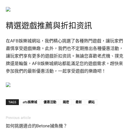
精選遊戲推薦與折扣资訊
在AFB娛樂城網站，我們精心挑選了各種熱門遊戲，讓玩家們
盡情享受遊戲樂趣。此外，我們也不定期推出各種優惠活動，
讓玩家們享有更多的遊戲折扣资訊。無論您喜歡老虎機、撲克
牌還是輪盤，AFB娛樂城網站都能滿足您的遊戲需求。趕快來
參加我們的最新優惠活動，一起享受遊戲的樂趣吧！
TAGS
afb娛樂城
優惠活動
揭密
最新
網站
Previous article
如何挑選適合的Betone捕魚機？