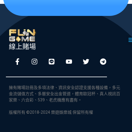
線上賭場
擁有賭場註冊及多項法律、資訊安全認證支援各種設備，多元
金流儲值方式、多層安全出金管道，體育歐冠杯、真人視訊百
家樂、六合彩、539、老虎機應有盡有。
版權所有 ©2018-2024 樂遊娛樂城 保留所有權