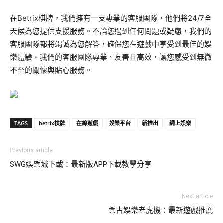
在Betrix棋牌，我們擁有一支專業的客服團隊，他們將24/7全
天候為您提供支援服務。不論您遇到任何問題或疑慮，我們的
客服團隊都將竭誠為您解答，確保您在遊戲中享受到最佳的娛
樂體驗。我們的客服團隊專業、友善且高效，讓您感受到無微
不至的關懷與貼心服務。
TAGS
betrix棋牌
在線遊戲
娛樂平台
新推出
網上娛樂
Previous article
SWG娛樂城下載：最新版APP下載教學分享
Next article
樂古娛樂老虎機：最新遊戲推薦