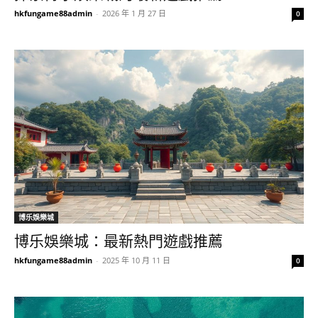
hkfungame88admin
-
2026 年 1 月 27 日
0
博乐娛樂城
博乐娛樂城：最新熱門遊戲推薦
hkfungame88admin
-
2025 年 10 月 11 日
0