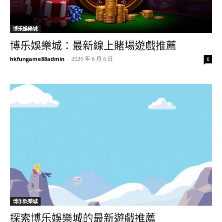
博乐娛樂城
博乐娛樂城：最新線上賭場遊戲推薦
hkfungame88admin
-
2026 年 6 月 6 日
0
博乐娛樂城
探索博乐娛樂城的最新遊戲推薦