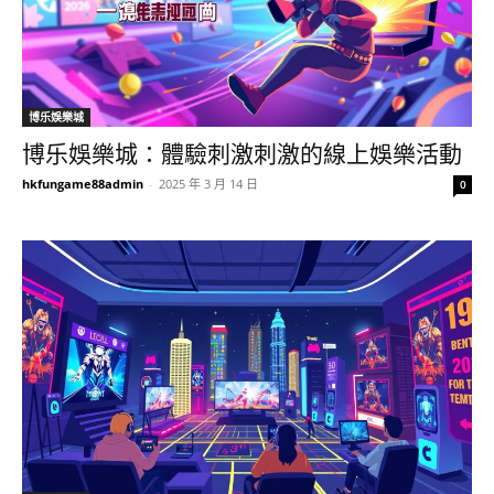
博乐娛樂城
博乐娛樂城：體驗刺激刺激的線上娛樂活動
hkfungame88admin
-
2025 年 3 月 14 日
0