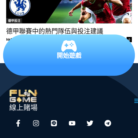
德甲投注
德甲聯賽中的熱門隊伍與投注建議
hkfungame88admin
-
2025 年 1 月 5 日
0
開始遊戲
線上賭場