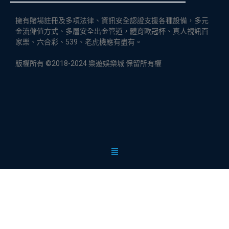
擁有賭場註冊及多項法律、資訊安全認證支援各種設備，多元
金流儲值方式、多層安全出金管道，體育歐冠杯、真人視訊百
家樂、六合彩、539、老虎機應有盡有。
版權所有 ©2018-2024 樂遊娛樂城 保留所有權