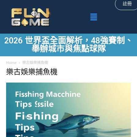
註冊
2026 世界盃全面解析，48強賽制、
舉辦城市與焦點球隊
Home
樂古娛樂捕魚機
樂古娛樂捕魚機