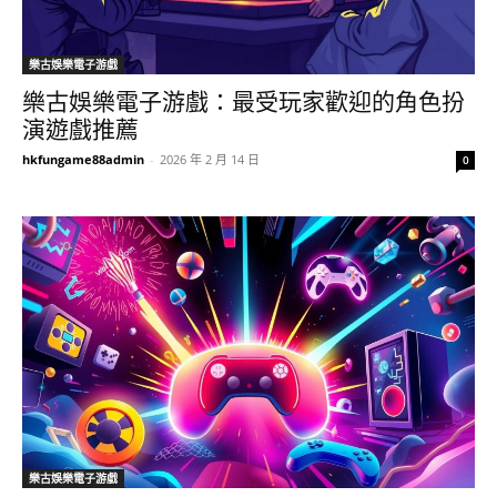
樂古娛樂電子游戲
樂古娛樂電子游戲：最受玩家歡迎的角色扮
演遊戲推薦
hkfungame88admin
-
2026 年 2 月 14 日
0
樂古娛樂電子游戲