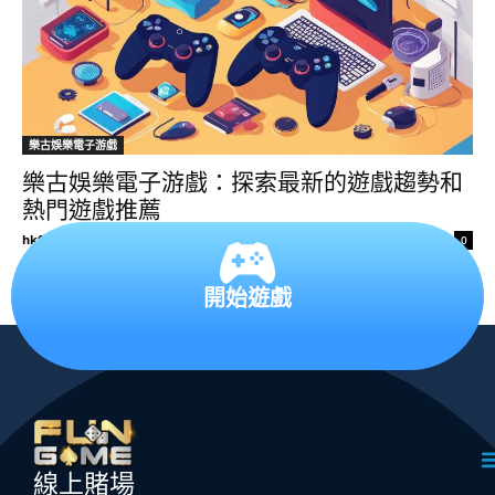
樂古娛樂電子游戲
樂古娛樂電子游戲：探索最新的遊戲趨勢和
熱門遊戲推薦
hkfungame88admin
-
2024 年 9 月 18 日
0
開始遊戲
線上賭場