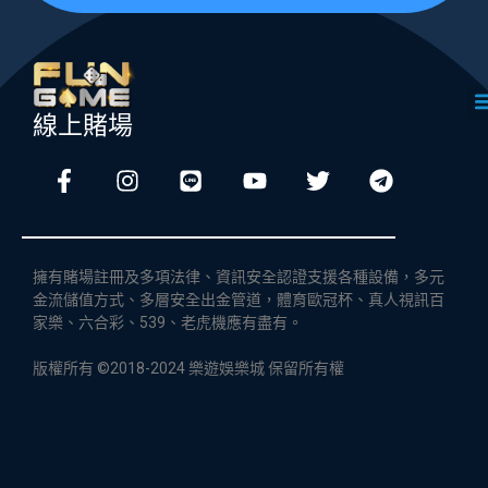
線上賭場
擁有賭場註冊及多項法律、資訊安全認證支援各種設備，多元
金流儲值方式、多層安全出金管道，體育歐冠杯、真人視訊百
家樂、六合彩、539、老虎機應有盡有。
版權所有 ©2018-2024 樂遊娛樂城 保留所有權