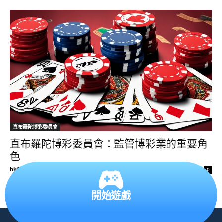
直布羅陀博彩委員會
直布羅陀博彩委員會：監管博彩業的重要角
色
hkfungame88admin
-
2024 年 7 月 26 日
0
開始遊戲