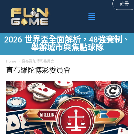
註冊
2026 世界盃全面解析，48強賽制、
舉辦城市與焦點球隊
Home
直布羅陀博彩委員會
直布羅陀博彩委員會