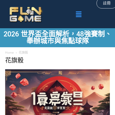
註冊
2026 世界盃全面解析，48強賽制、
舉辦城市與焦點球隊
Home
花旗骰
花旗骰