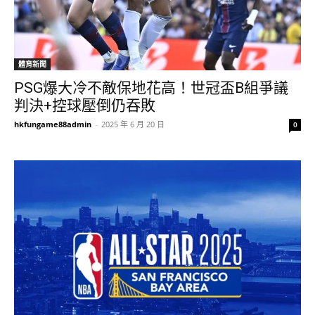
體育新聞
PSG爆大冷不敵保地花高！世冠盃B組爭議
判決+控球壓倒仍吞敗
hkfungame88admin
-
2025 年 6 月 20 日
0