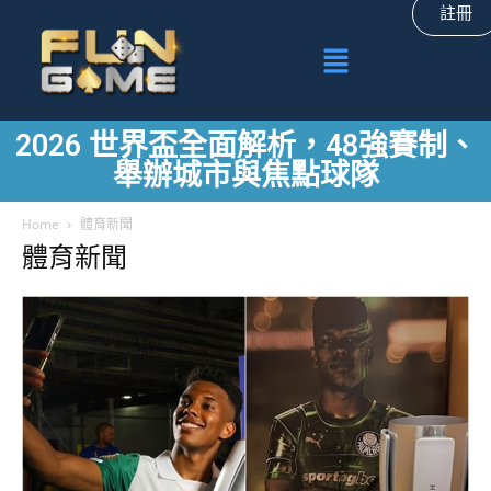
註冊
2026 世界盃全面解析，48強賽制、
舉辦城市與焦點球隊
Home
體育新聞
體育新聞