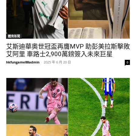
體育新聞
艾斯迪華奧世冠盃再膺MVP 助彭美拉斯擊敗
艾阿里 車路士2,900萬鎊簽入未來巨星
hkfungame88admin
-
2025 年 6 月 20 日
0