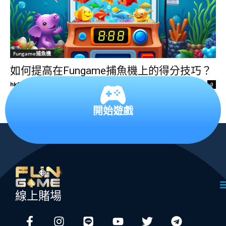
Fungame捕魚機
如何提高在Fungame捕魚機上的得分技巧？
hkfungame88admin
-
2025 年 3 月 4 日
0
開始遊戲
線上賭場