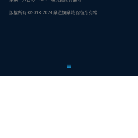
版權所有 ©2018-2024 樂遊娛樂城 保留所有權