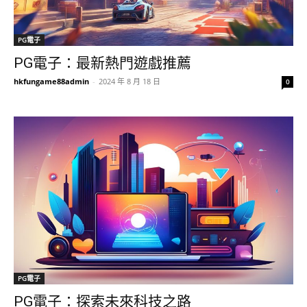
PG電子
PG電子：最新熱門遊戲推薦
hkfungame88admin
-
2024 年 8 月 18 日
0
PG電子
PG電子：探索未來科技之路