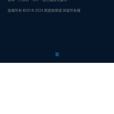
版權所有 ©2018-2024 樂遊娛樂城 保留所有權