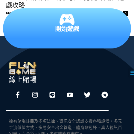
戲攻略
hkfungame88admin
-
2024 年 12 月 18 日
0
開始遊戲
線上賭場
擁有賭場註冊及多項法律、資訊安全認證支援各種設備，多元
金流儲值方式、多層安全出金管道，體育歐冠杯、真人視訊百
家樂、六合彩、539、老虎機應有盡有。