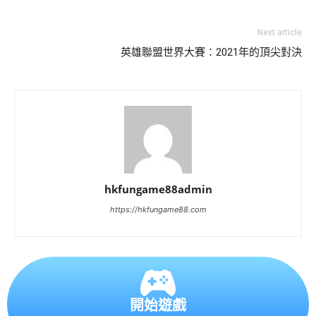
Next article
英雄聯盟世界大賽：2021年的頂尖對決
hkfungame88admin
https://hkfungame88.com
開始遊戲