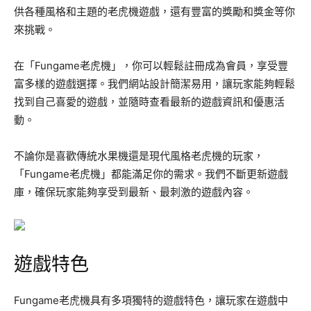
供各種風格和主題的老虎機遊戲，還有豐富的獎勵和獎金等你
來挑戰。
在「Fungame老虎機」，你可以輕鬆註冊成為會員，享受豐
富多樣的遊戲選擇。我們網站設計簡潔易用，讓玩家能夠輕鬆
找到自己喜愛的遊戲，並隨時查看最新的遊戲資訊和優惠活
動。
不論你是喜歡傳統水果機還是現代風格老虎機的玩家，
「Fungame老虎機」都能滿足你的需求。我們不斷更新遊戲
庫，確保玩家能夠享受到最新、最刺激的遊戲內容。
遊戲特色
Fungame老虎機具有多項獨特的遊戲特色，讓玩家在遊戲中