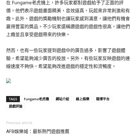
在 Fungame老虎機上，許多玩家都對遊戲給予了正面的評
價。他們表示遊戲畫面精美，音效逼真，玩起來非常刺激和有
趣。此外，遊戲的獎勵機制也讓玩家感到滿意，讓他們有機會
贏得豐富的獎品。不少玩家還稱讚遊戲的遊戲性很高，讓他們
上癮並且享受遊戲帶來的快樂。
然而，也有一些玩家提到遊戲中的廣告過多，影響了遊戲體
驗，希望能夠減少廣告的投放。另外，有些玩家反映遊戲的連
線速度不夠快，希望能夠改進遊戲的穩定性和流暢度。
TAGS
Fungame老虎機
網站介紹
線上娛樂
賭博平台
遊戲評論
Previous article
AFB娛樂城：最新熱門遊戲推薦