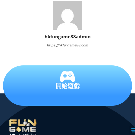
hkfungame88admin
https://hkfungame88.com
開始遊戲