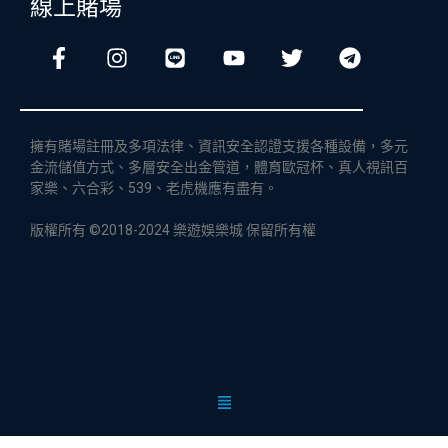
線上賭場
擁有賭場註冊及多項法律、資訊安全認證支援各種設備，多元
金流儲值方式、多層安全出金管道，體育歐冠杯、真人視訊百
家樂、六合彩、539、老虎機應有盡有。
版權所有 ©2018-2024 樂遊娛樂城 保留所有權