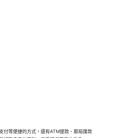
支付等便捷的方式，還有ATM提款、郵局匯款