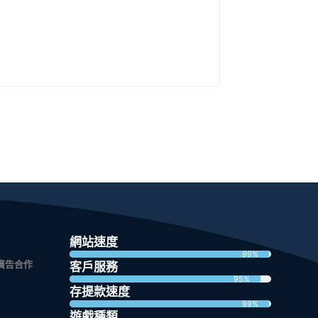
網站速度
99%
廣告合作
客戶服務
95%
存提款速度
99%
遊戲種類