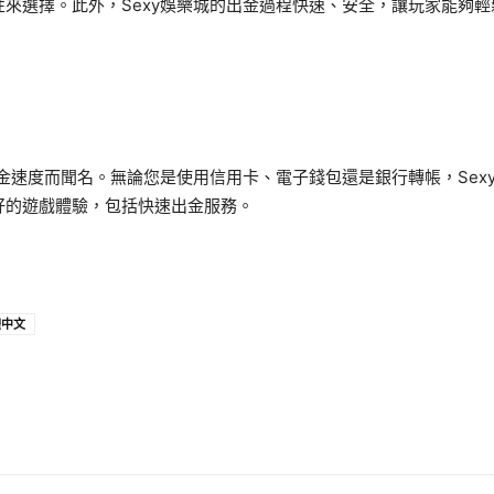
來選擇。此外，Sexy娛樂城的出金過程快速、安全，讓玩家能夠
出金速度而聞名。無論您是使用信用卡、電子錢包還是銀行轉帳，Se
好的遊戲體驗，包括快速出金服務。
體中文