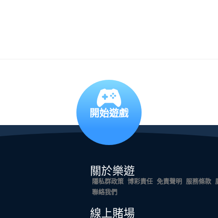
開始遊戲
關於樂遊
隱私群政策
博彩責任
免責聲明
服務條款
聯絡我們
線上賭場