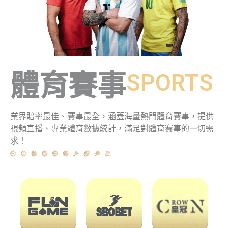
體育賽事
SPORTS
業界賠率最佳、賽事最全，涵蓋海量熱門體育賽事，提供
視頻直播、專業體育數據統計，滿足對體育賽事的一切需
求！