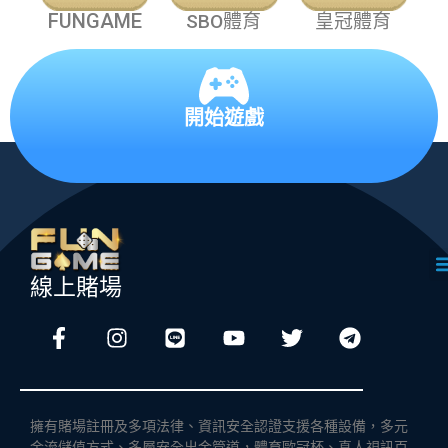
FUNGAME
SBO體育
皇冠體育
開始遊戲
線上賭場
擁有賭場註冊及多項法律、資訊安全認證支援各種設備，多元
金流儲值方式、多層安全出金管道，體育歐冠杯、真人視訊百