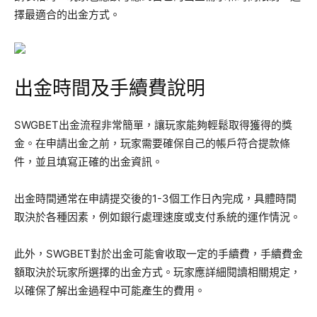
擇最適合的出金方式。
出金時間及手續費說明
SWGBET出金流程非常簡單，讓玩家能夠輕鬆取得獲得的獎
金。在申請出金之前，玩家需要確保自己的帳戶符合提款條
件，並且填寫正確的出金資訊。
出金時間通常在申請提交後的1-3個工作日內完成，具體時間
取決於各種因素，例如銀行處理速度或支付系統的運作情況。
此外，SWGBET對於出金可能會收取一定的手續費，手續費金
額取決於玩家所選擇的出金方式。玩家應詳細閱讀相關規定，
以確保了解出金過程中可能產生的費用。