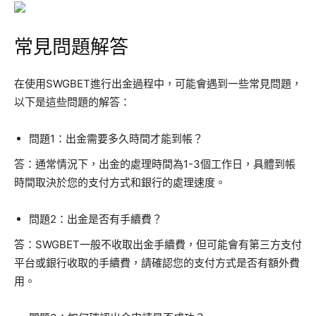
常見問題解答
在使用SWGBET進行出金過程中，可能會遇到一些常見問題，
以下是這些問題的解答：
問題1：出金需要多久時間才能到帳？
答：通常情況下，出金的處理時間為1-3個工作日，具體到帳
時間取決於您的支付方式和銀行的處理速度。
問題2：出金是否有手續費？
答：SWGBET一般不收取出金手續費，但可能會有第三方支付
平台或銀行收取的手續費，請確認您的支付方式是否有額外費
用。