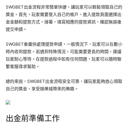
SWGBET出金流程非常簡單快捷，讓玩家可以輕鬆領取自己的
獎金。首先，玩家需要登入自己的帳戶，進入提款頁面選擇出
金金額和提款方式。接著，填寫相應的提款資訊，確認無誤後
提交申請。
SWGBET會盡快處理提款申請，一般情況下，玩家可以在數小
時內收到提款。若遇到特殊情況，可能需要更長的時間，建議
玩家耐心等待。在提款過程中如有任何問題，玩家可以隨時聯
繫客服尋求幫助。
總的來說，SWGBET出金流程安全可靠，讓玩家能夠放心領取
自己的獎金，享受娛樂城帶來的樂趣。
出金前準備工作