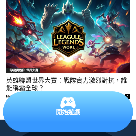
《英雄聯盟》世界大賽
英雄聯盟世界大賽：戰隊實力激烈對抗，誰
能稱霸全球？
hkfungame88admin
-
2025 年 3 月 3 日
0
開始遊戲