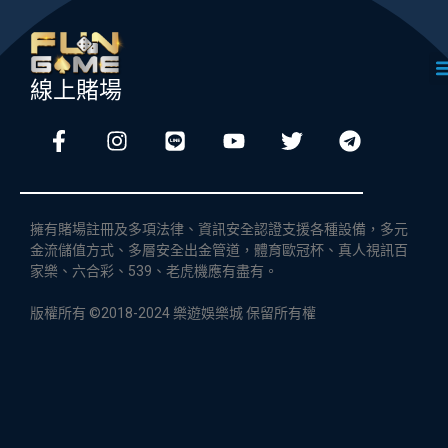
線上賭場
擁有賭場註冊及多項法律、資訊安全認證支援各種設備，多元
金流儲值方式、多層安全出金管道，體育歐冠杯、真人視訊百
家樂、六合彩、539、老虎機應有盡有。
版權所有 ©2018-2024 樂遊娛樂城 保留所有權