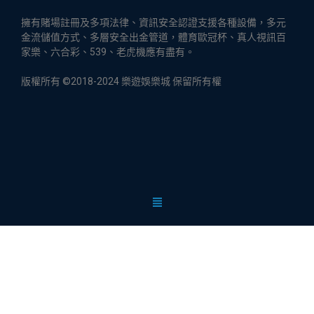
擁有賭場註冊及多項法律、資訊安全認證支援各種設備，多元
金流儲值方式、多層安全出金管道，體育歐冠杯、真人視訊百
家樂、六合彩、539、老虎機應有盡有。
版權所有 ©2018-2024 樂遊娛樂城 保留所有權