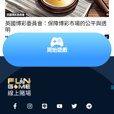
英國博彩委員會
英國博彩委員會：保障博彩市場的公平與透
明
hkfungame88admin
-
2024 年 7 月 1 日
0
開始遊戲
線上賭場