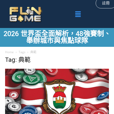
註冊
2026 世界盃全面解析，48強賽制、
舉辦城市與焦點球隊
Home
Tags
典範
Tag: 典範