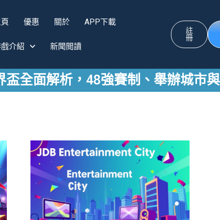
主頁
優惠
關於
APP下載
註
冊
游戲介紹
新聞閲讀
 世界盃全面解析，48強賽制、舉辦城市