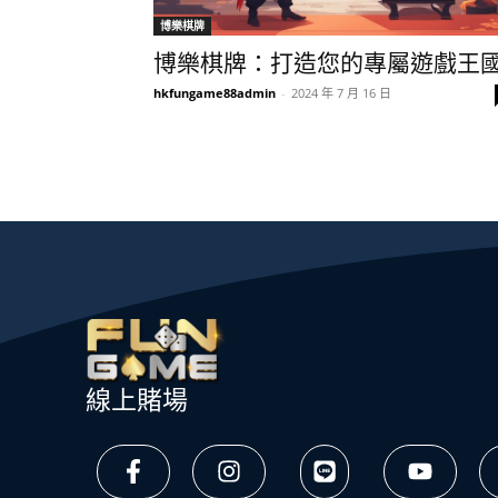
博樂棋牌
博樂棋牌：打造您的專屬遊戲王
hkfungame88admin
-
2024 年 7 月 16 日
線上賭場