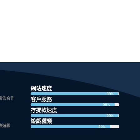
網站速度
99%
廣告合作
客戶服務
95%
存提款速度
99%
遊戲種類
魚遊戲
90%