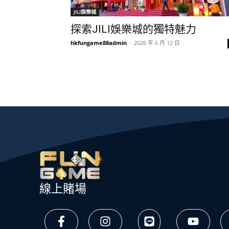
JILI娛樂城
探索JILI娛樂城的獨特魅力
hkfungame88admin
-
2026 年 6 月 12 日
線上賭場