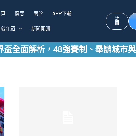
主頁
優惠
關於
APP下載
註
冊
游戲介紹
新聞閲讀
 世界盃全面解析，48強賽制、舉辦城市