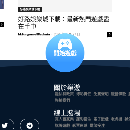
好路娛樂城下載
好路娛樂城下載：最新熱門遊戲盡
0
在手中
hkfungame88admin
-
2025 年 1 月 27 日
0
開始遊戲
關於樂遊
隱私群政策
博彩責任
免責聲明
服務條款
聯絡我們
線上賭場
真人百家樂
運彩投注
電子遊戲
老虎機
捕
棋牌遊戲
彩票彩球
電競投注