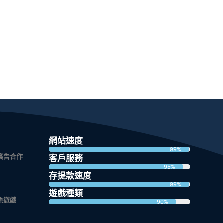
網站速度
99%
廣告合作
客戶服務
95%
存提款速度
99%
遊戲種類
魚遊戲
90%