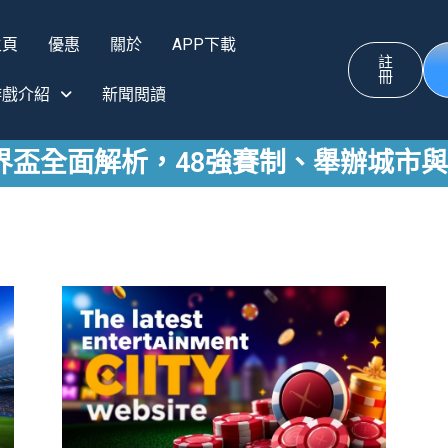
主頁
優惠
關於
APP下載
註
冊
游戲介紹
新聞閲讀
 世界盃全面解析，48強賽制、舉辦城市