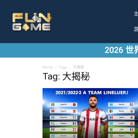
2026
Home
Tags
大揭秘
Tag: 大揭秘