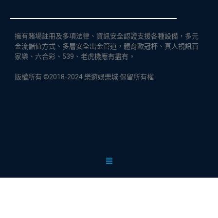
擁有賭場註冊及多項法律、資訊安全認證支援各種設備，多元
金流儲值方式、多層安全出金管道，體育歐冠杯、真人視訊百
家樂、六合彩、539、老虎機應有盡有。
版權所有 ©2018-2024 樂遊娛樂城 保留所有權