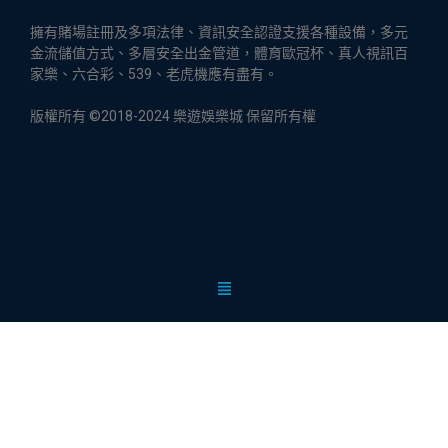
擁有賭場註冊及多項法律、資訊安全認證支援各種設備，多元
金流儲值方式、多層安全出金管道，體育歐冠杯、真人視訊百
家樂、六合彩、539、老虎機應有盡有。
版權所有 ©2018-2024 樂遊娛樂城 保留所有權