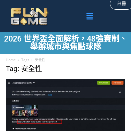
註冊
2026 世界盃全面解析，48強賽制、
舉辦城市與焦點球隊
Home
Tags
安全性
Tag: 安全性