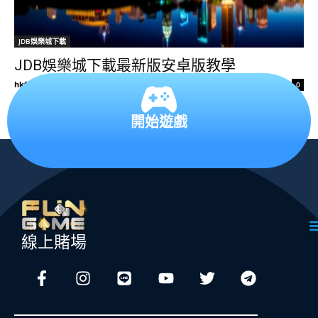
JDB娛樂城下載
JDB娛樂城下載最新版安卓版教學
hkfungame88admin
-
2026 年 6 月 2 日
0
開始遊戲
線上賭場