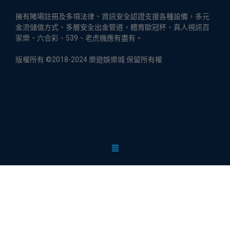
擁有賭場註冊及多項法律、資訊安全認證支援各種設備，多元
金流儲值方式、多層安全出金管道，體育歐冠杯、真人視訊百
家樂、六合彩、539、老虎機應有盡有。
版權所有 ©2018-2024 樂遊娛樂城 保留所有權