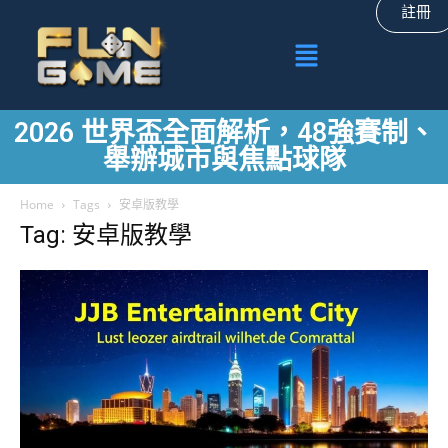
註冊
2026 世界盃全面解析，48強賽制、
舉辦城市與焦點球隊
Home
Tags
安卓版教學
Tag: 安卓版教學