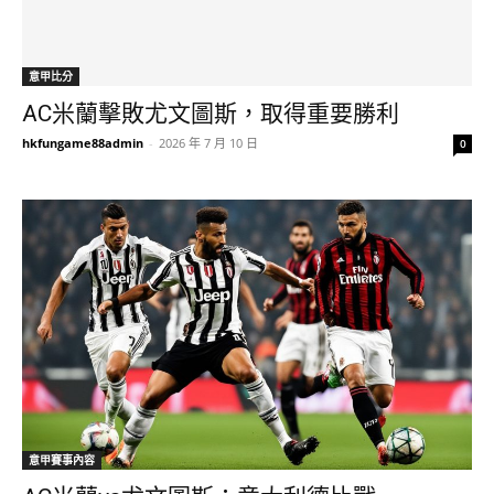
意甲比分
AC米蘭擊敗尤文圖斯，取得重要勝利
hkfungame88admin
-
2026 年 7 月 10 日
0
意甲賽事內容