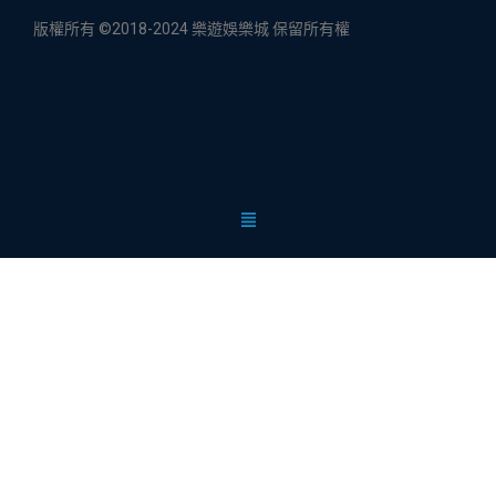
版權所有 ©2018-2024 樂遊娛樂城 保留所有權