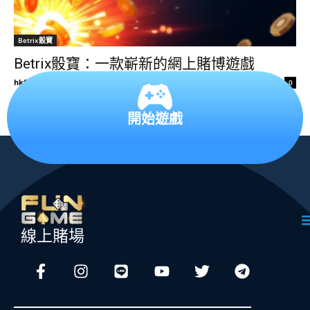
Betrix骰寶
Betrix骰寶：一款嶄新的網上賭博遊戲
hkfungame88admin
-
2025 年 1 月 3 日
0
開始遊戲
線上賭場