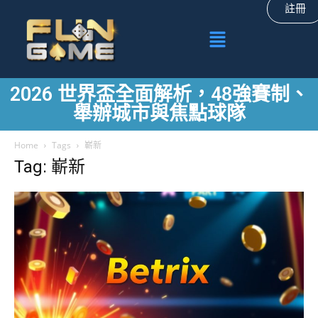
註冊
2026 世界盃全面解析，48強賽制、
舉辦城市與焦點球隊
Home
Tags
嶄新
Tag: 嶄新