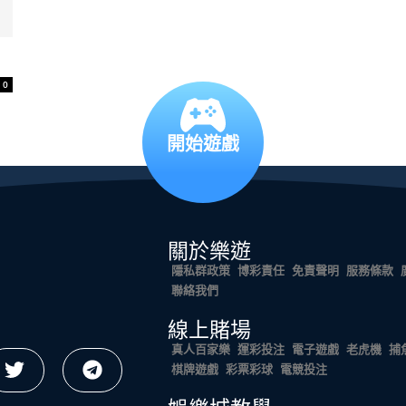
0
開始遊戲
關於樂遊
隱私群政策
博彩責任
免責聲明
服務條款
聯絡我們
線上賭場
真人百家樂
運彩投注
電子遊戲
老虎機
捕
棋牌遊戲
彩票彩球
電競投注