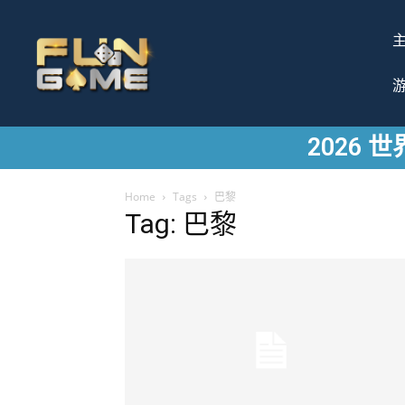
2026
Home
Tags
巴黎
Tag: 巴黎