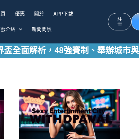
主頁
優惠
關於
APP下載
註
冊
游戲介紹
新聞閲讀
 世界盃全面解析，48強賽制、舉辦城市