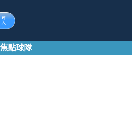
登
入
與焦點球隊