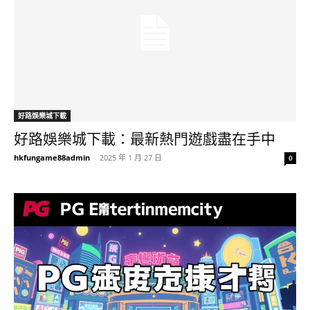
好路娛樂城下載
好路娛樂城下載：最新熱門遊戲盡在手中
hkfungame88admin
-
2025 年 1 月 27 日
0