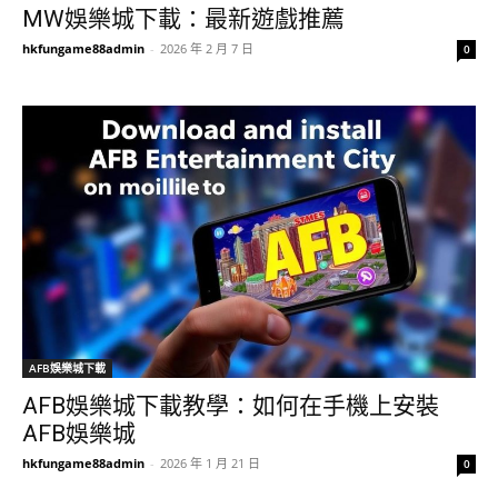
MW娛樂城下載：最新遊戲推薦
hkfungame88admin
-
2026 年 2 月 7 日
0
AFB娛樂城下載
AFB娛樂城下載教學：如何在手機上安裝
AFB娛樂城
hkfungame88admin
-
2026 年 1 月 21 日
0