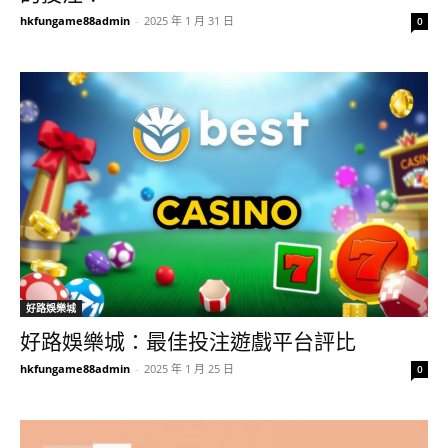
hkfungame88admin
-
2025 年 1 月 31 日
0
好路娛樂城
好路娛樂城：最佳投注遊戲平台評比
hkfungame88admin
-
2025 年 1 月 25 日
0