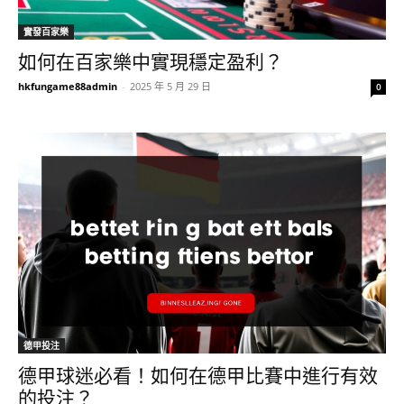
實發百家樂
如何在百家樂中實現穩定盈利？
hkfungame88admin
-
2025 年 5 月 29 日
0
德甲投注
德甲球迷必看！如何在德甲比賽中進行有效
的投注？