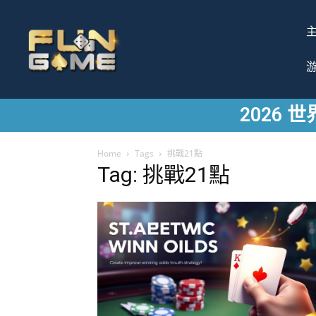
2026
Home
Tags
挑戰21點
Tag: 挑戰21點