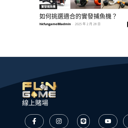
實發捕魚機
如何挑選適合的實發捕魚機？
hkfungame88admin
-
2025 年 2 月 28 日
線上賭場