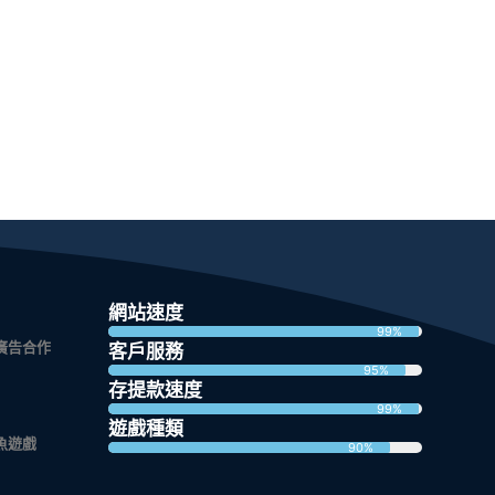
網站速度
99%
廣告合作
客戶服務
95%
存提款速度
99%
遊戲種類
魚遊戲
90%