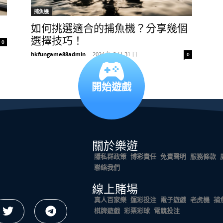
捕魚機
如何挑選適合的捕魚機？分享幾個
選擇技巧！
0
hkfungame88admin
-
2024 年 8 月 31 日
0
開始遊戲
關於樂遊
隱私群政策
博彩責任
免責聲明
服務條款
聯絡我們
線上賭場
真人百家樂
運彩投注
電子遊戲
老虎機
捕
棋牌遊戲
彩票彩球
電競投注