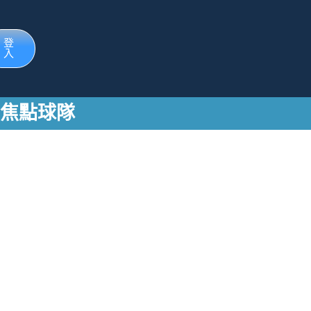
登
入
與焦點球隊