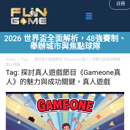
註冊
2026 世界盃全面解析，48強賽制、
舉辦城市與焦點球隊
Home
Tags
探討真人遊戲節目《Gameone真人》的魅力與成功關鍵，
真人遊戲
Tag: 探討真人遊戲節目《Gameone真
人》的魅力與成功關鍵，真人遊戲