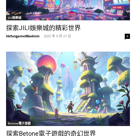
JILI娛樂城
探索JILI娛樂城的精彩世界
hkfungame88admin
-
2025 年 9 月 27 日
0
Betone電子游戲
探索Betone電子遊戲的奇幻世界