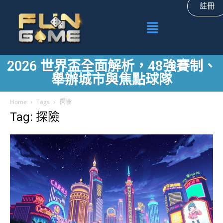
註冊
2026 世界盃全面解析，48強賽制、
舉辦城市與焦點球隊
Home
Tags
探險
Tag: 探險