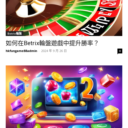
Betrix輪盤
如何在Betrix輪盤遊戲中提升勝率？
hkfungame88admin
-
2024 年 9 月 26 日
0