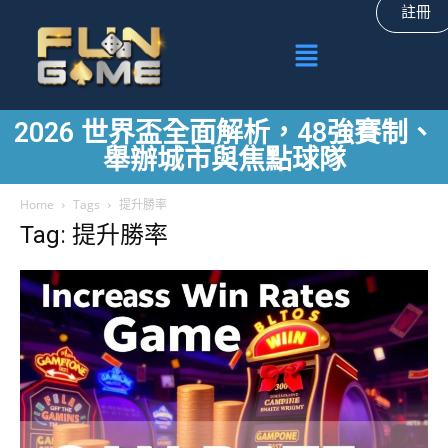
註冊
2026 世界盃全面解析，48強賽制、
舉辦城市與焦點球隊
Home
Tags
提升勝率
Tag: 提升勝率