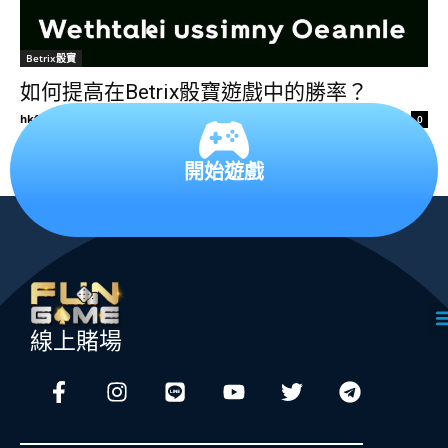
Betrix骰寶
如何提高在Betrix骰寶遊戲中的勝率？
hkfungame88admin
-
2025 年 8 月 12 日
0
開始遊戲
線上賭場