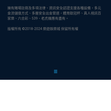
擁有賭場註冊及多項法律、資訊安全認證支援各種設備，多元
金流儲值方式、多層安全出金管道，體育歐冠杯、真人視訊百
家樂、六合彩、539、老虎機應有盡有。
版權所有 ©2018-2024 樂遊娛樂城 保留所有權