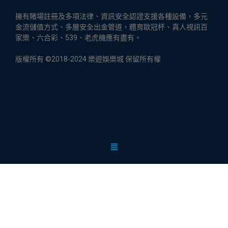
擁有賭場註冊及多項法律、資訊安全認證支援各種設備，多元
金流儲值方式、多層安全出金管道，體育歐冠杯、真人視訊百
家樂、六合彩、539、老虎機應有盡有。
版權所有 ©2018-2024 樂遊娛樂城 保留所有權