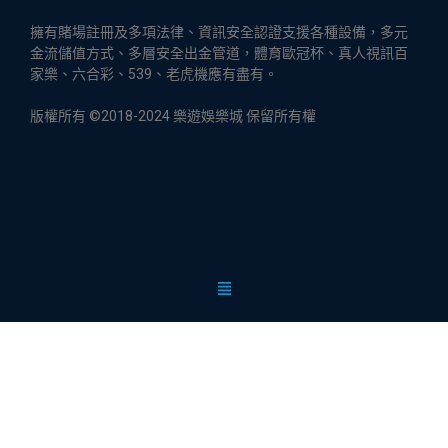
擁有賭場註冊及多項法律、資訊安全認證支援各種設備，多元
金流儲值方式、多層安全出金管道，體育歐冠杯、真人視訊百
家樂、六合彩、539、老虎機應有盡有。
版權所有 ©2018-2024 樂遊娛樂城 保留所有權