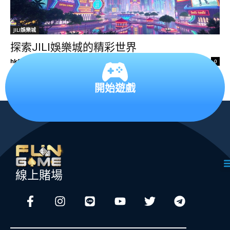
JILI娛樂城
探索JILI娛樂城的精彩世界
hkfungame88admin
-
2025 年 9 月 27 日
0
開始遊戲
線上賭場