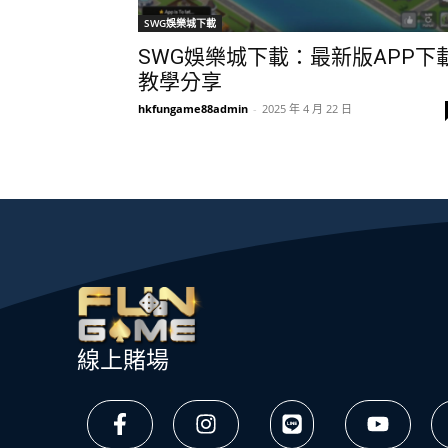
SWG娛樂城下載
SWG娛樂城下載：最新版APP下
教學分享
hkfungame88admin
-
2025 年 4 月 22 日
線上賭場