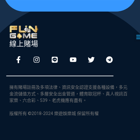
線上賭場
擁有賭場註冊及多項法律、資訊安全認證支援各種設備，多元
金流儲值方式、多層安全出金管道，體育歐冠杯、真人視訊百
家樂、六合彩、539、老虎機應有盡有。
版權所有 ©2018-2024 樂遊娛樂城 保留所有權