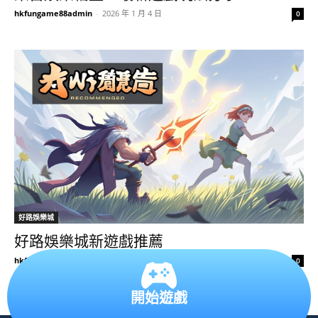
hkfungame88admin
-
2026 年 1 月 4 日
0
好路娛樂城
好路娛樂城新遊戲推薦
hkfungame88admin
-
2025 年 4 月 17 日
0
開始遊戲